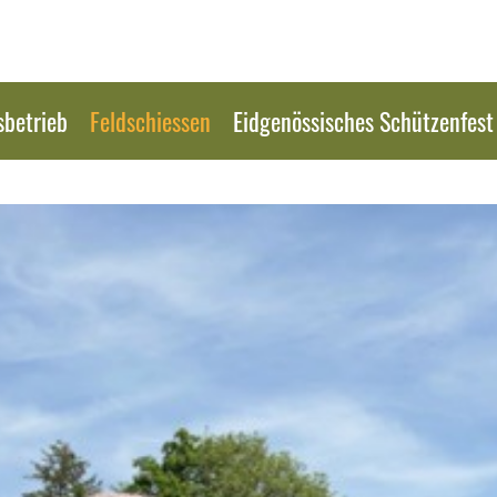
sbetrieb
Feldschiessen
Eidgenössisches Schützenfest